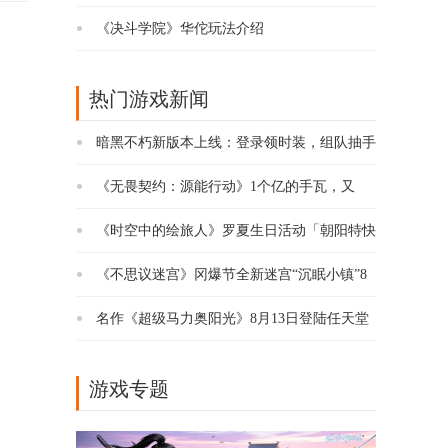
《决斗学院》华佗玩法介绍
热门游戏新闻
暗黑不朽新版本上线：登录领时装，组队抽手
办
《无畏契约：源能行动》1个亿的手瓦，又
把“刀马”给搞火了
《时空中的绘旅人》罗夏生日活动「朝阳特快
号」现已开启！
《不思议迷宫》冈爆节全新迷宫“沉眠小镇”8
月6日正式开启，2个新冈布奥免费获取！
名作《超级马力奥阳光》8月13日登陆任天堂
在线
游戏专题