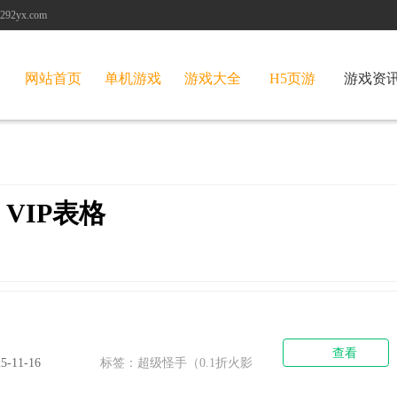
2yx.com
网站首页
单机游戏
游戏大全
H5页游
游戏资
VIP表格
）
查看
25-11-16
标签：超级怪手（0.1折火影
激斗）