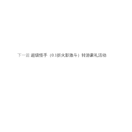
下一篇:
超级怪手（0.1折火影激斗）转游豪礼活动