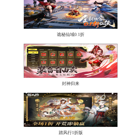
诡秘仙域0.1折
封神归来
踏风行1折版