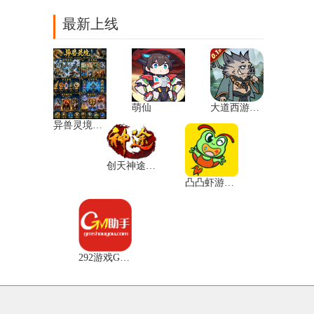
最新上线
萌仙
大道西游0.1折
异兽灵境充值福利
创天神途微端
凸凸虾游戏平台
292游戏GM特权平台