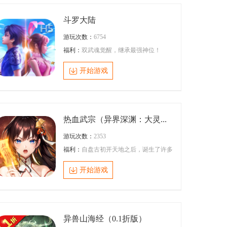
斗罗大陆
游玩次数：
6754
福利：
双武魂觉醒，继承最强神位！
开始游戏
热血武宗（异界深渊：大灵...
游玩次数：
2353
福利：
自盘古初开天地之后，诞生了许多
小世界，而人界就是其一，但人界被周围
的妖魔界虎视眈眈，妄想 吞并人界，但是
开始游戏
人界中人诞生了一批拥有特殊力量的人类-
---御灵师，御灵师之首则被成为御灵之
王！初 代御灵之王牺牲自我，以自身全部
元炁之力，在人界和妖魔界之间创造了一
个平行世界----灵界！所有试 图入侵人界
的妖魔都会进入灵界之中，自此以后，灵
异兽山海经（0.1折版）
界成了御灵师们与妖魔之间们的战场，阻