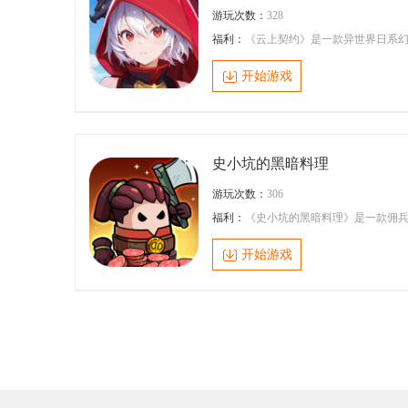
游玩次数：
328
福利：
《云上契约》是一款异世界日系
想风RPG放置手游。剑与魔法的魔幻大
陆，在远古时期，强大的龙族率领其他
开始游戏
物包括人类对大陆进行开拓与发展。到
现代，艾瑞利亚大陆变成生机勃勃的丰
之地，不同地貌生存着不同的精灵与魔
物，但龙族却在岁月中不见了踪影。阿
塔亚王国的冒险王罗布诺，在云端发现
逝许久龙族的踪迹，此举激发了举国的
史小坑的黑暗料理
龙狂潮。国王便立下契约称率先找到龙
冒险家，便能获得王国的最高荣誉——
游玩次数：
306
险王，至此开启了一段“大冒险时代”
福利：
《史小坑的黑暗料理》是一款佣
+RPG和烹饪元素结合的游戏。玩家将扮
演一个勇敢的冒险者队长，带领小队探
开始游戏
未知的领域，与各种怪物和挑战战斗，
锁强大的技能和装备，最终揭开隐藏在
事背后的真相。