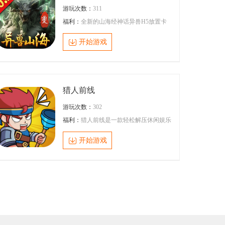
挡妖魔入侵 人界的脚步.....千万年之后，灵
游玩次数：
311
界发展成了两个极端，一半是荒漠戈壁、
渺无人烟的妖魔区域，一半则是 一座座高
福利：
全新的山海经神话异兽H5放置卡
耸入云的人类现代城市，
牌，修仙者在九州大陆中，收集异兽、策
略出战、修仙问道，一路诛神杀魔，问鼎
开始游戏
仙凡之巅。游戏中异兽多变，玩法丰富，
百变主角酷炫出战，特色坐骑应有尽有，
助您征战仙魔大地，问鼎最强之战，探索
九州世界神秘起源！
猎人前线
游玩次数：
302
福利：
猎人前线是一款轻松解压休闲娱乐
集齐一身的手机游戏，玩家只需要使用“弹
药”轰炸怪物，爆得各种武器 然后搭配游
开始游戏
戏内的天赋，体魄，武技，宝物，印记等
属性系统一步步成长，开荒副本，挑战心
魔，成为最强猎人! 游戏内有多种武器可
以自由搭配，掌握克制关系，跟玩家斗智
斗勇，展现你的冒险精神和策略思维!