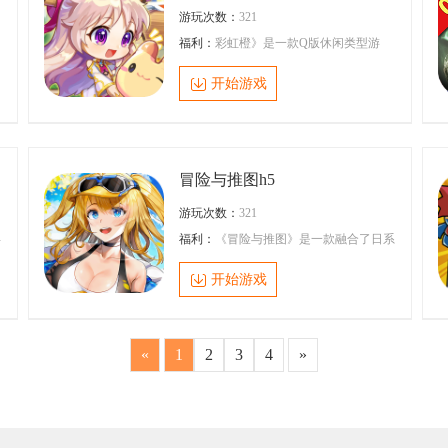
游玩次数：
321
幻
福利：
彩虹橙》是一款Q版休闲类型游
戏，玩家需要控制角色和其他角色一起冒
生
险。通过与其它角色的战斗获得经验，提
开始游戏
了
高人物技能。游戏以Q版风格为主，卡通
饶
风格为辅，游戏的场景非常丰富，充满了
萌趣与可爱。人物造型也非常精美，各种
斯
形象惟妙惟肖。
消
寻
冒险与推图h5
的
冒
游玩次数：
321
兵
福利：
《冒险与推图》是一款融合了日系
精致画风、策略卡牌与轻松放置玩法的异
索
世界冒险手游。玩家将扮演被猫耳美少女
开始游戏
解
唤醒的“拯救者”，肩负起对抗邪恶组织“基
故
亚”的重任。
«
1
2
3
4
»