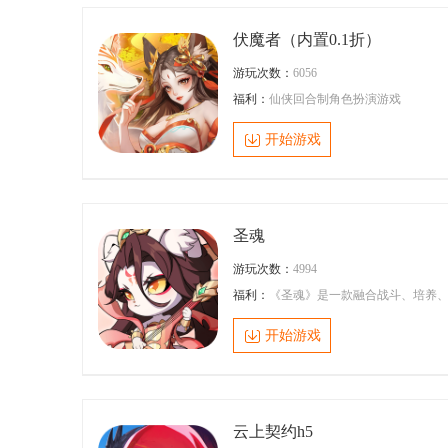
伏魔者（内置0.1折）
游玩次数：
6056
福利：
仙侠回合制角色扮演游戏
开始游戏
圣魂
游玩次数：
4994
福利：
《圣魂》是一款融合战斗、培养
萌宠、挂机等元素的三国卡牌游戏，游
讲究布阵和策略技巧，以休闲的剧情和
开始游戏
机推图玩法为核心体验，随玩随停又轻
解压。在这里，每一次出手、每一个决
都充满意义;在这里，你将探索无尽的冒
之旅;在这里，你将与传说中的英雄们并
作战，共同书写不朽的三国史诗!
云上契约h5