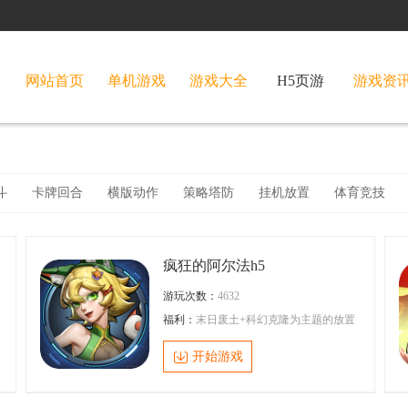
网站首页
单机游戏
游戏大全
H5页游
游戏资
斗
卡牌回合
横版动作
策略塔防
挂机放置
体育竞技
疯狂的阿尔法h5
游玩次数：
4632
福利：
末日废土+科幻克隆为主题的放置
卡牌游戏
开始游戏