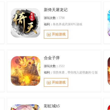
新倚天屠龙记
游玩次数：
5798
福利：
角色养成武侠RPG游戏
开始游戏
合金子弹
游玩次数：
2522
、
福利：
强势来袭，带你闯入超萌趣的 Q 版
戏
坦克世界！这款独具匠心的卡牌游戏，将
挂
可爱画风与热血战斗完美融合。游戏中，
开始游戏
松
那些圆滚滚、萌态百出的 Q 版坦克造型，
策
瞬间就能俘获你的心，每一辆都被精心绘
险
制，细节满满，仿佛带着生命力跃然屏
肩
上。
彩虹城h5