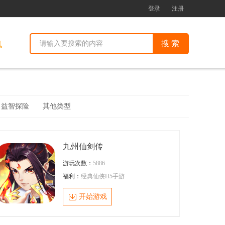
登录
注册
讯
益智探险
其他类型
九州仙剑传
游玩次数：
5886
福利：
经典仙侠H5手游
开始游戏