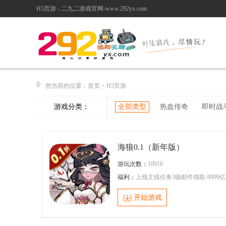
H5页游 - 二九二游戏官网-www.292yx.com
您当前的位置：
首页
>
H5页游
游戏分类：
全部类型
热血传奇
即时战
海狼0.1（新年版）
游玩次数：
10916
福利：
上线主线任务3级邮件领取-9999亿
代金卷，时装杀生仙尊*1万 坐骑*青龙
开始游戏