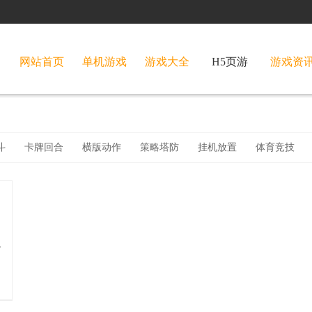
网站首页
单机游戏
游戏大全
H5页游
游戏资
斗
卡牌回合
横版动作
策略塔防
挂机放置
体育竞技
地
化
禁
获
失
的