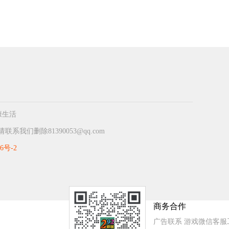
康生活
们删除81390053@qq.com
86号-2
商务合作
广告联系 游戏微信客服