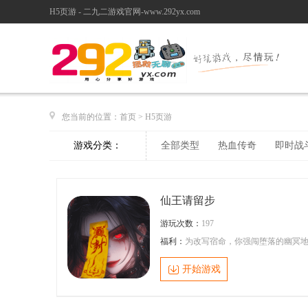
H5页游 - 二九二游戏官网-www.292yx.com
您当前的位置：
首页
>
H5页游
游戏分类：
全部类型
热血传奇
即时战
仙王请留步
游玩次数：
197
福利：
为改写宿命，你强闯堕落的幽冥
府，历经腐化牛头马面、诡影孟婆与邪
阎王的死斗，终在残破《生死簿》刻下
开始游戏
术。此举意外惊醒了沉沦的地藏菩萨，
其泣血警示：幽冥之乱仅是表象，三界
衡的根源，深藏于诸神陨落之秘与窃天
魔影之中！