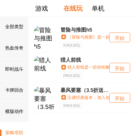
游戏
在线玩
单机
全部类型
冒险与推图h5
《冒险与推图》是一款融合了日系精
318次试玩
热血传奇
猎人前线
猎人前线是一款轻松解压休闲娱乐集
即时战斗
298次试玩
暴风要塞（3.5折送328免费版）
卡牌回合
沿袭经典版本，加入创新策略元素，
349次试玩
横版动作
策略塔防