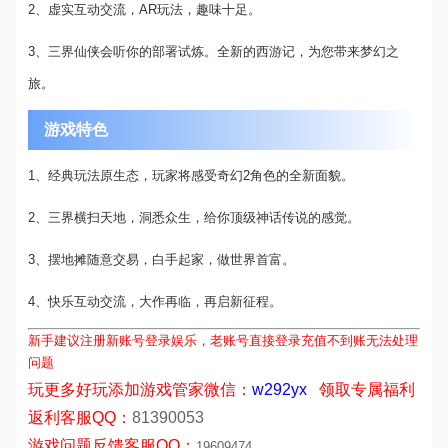
2、虚实互动交流，AR玩法，趣味十足。
3、三界仙侠会听你的部署试炼。全新的西游记，为您带来梦幻之
旅。
游戏特色
1、经典玩法原生态，玩家将感受奇幻2角色的全新面貌。
2、三界横扫天地，洞悉众生，给你顶级神话传说的感觉。
3、摆地摊随意交易，白手起家，做世界首富。
4、快乐互动交流，大作再临，再启新征程。
新手
建议注册新账号登录娱乐，老账号直接登录充值不到账无法处理
问题
玩更多好玩添加游戏管家微信：
w292yx
领取专属福利
返利客服
QQ：
81390053
游戏问题反馈客服
QQ：
19609474