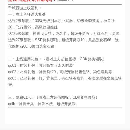
千城西游上线福利：
一：右上角狂送大礼处
达到2级领取：100级无级别本职业武器，60级全套装备，神兽袋
20，飞行棋99，高级傀儡娃娃
达到5级领取：神兽飞天猪，更名卡，超级开灵液，万载石乳，灵潭
达到27级领取：SSR侍从哪吒，超级开灵液10，凡品强化石66，强
化保护石66, 8级自选宝石箱
二：上线通用礼包：（游戏上方超值图标，CDK兑换领取）
qc01：时装礼包，冥河陌客（永久时装）
qc02：材料礼包，神兽袋*20，高级宠物秘籍包*3、染色道具等
qc03：坐骑礼包，打开背包里，有坐骑召唤符，召唤之后在坐骑点骑
乘。
三：隐藏CDK：（游戏上方超值图标，CDK兑换领取）
qclb：神兽天兵、神兽水妖、超级开灵液。