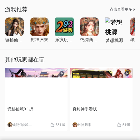
游戏推荐
点击查看更多
诡秘仙域0.1折
封神归来
乐疯玩GM手游盒
锦绣商铺0.1折版
梦想桃源
其他玩家都在玩
诡秘仙域0.1折
真封神手游版
诡秘仙域0....
68110
封神归来
5145