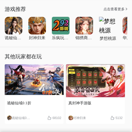
游戏推荐
点击查看更多
诡秘仙域0.1折
封神归来
乐疯玩GM手游盒
锦绣商铺0.1折版
梦想桃源
其他玩家都在玩
诡秘仙域0.1折
真封神手游版
诡秘仙域0....
68102
封神归来
5132