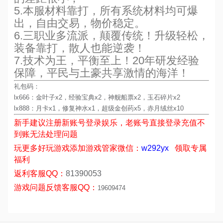
5.本服材料靠打，所有系统材料均可爆
出，自由交易，物价稳定。
6.三职业多流派，颠覆传统！升级轻松，
装备靠打，散人也能逆袭！
7.技术为王，平衡至上！20年研发经验
保障，平民与土豪共享激情的海洋！
礼包码：
lx666：金叶子x2，经验宝典x2，神舰船票x2，玉石碎片x2
lx888：月卡x1，修复神水x1，超级金创药x5，赤月绒丝x10
新手
建议注册新账号登录娱乐，老账号直接登录充值不
到账无法处理问题
玩更多好玩
游戏
添加游戏管家微信：
w292yx
领取专属
福利
返利客服
QQ：
81390053
游戏问题反馈客服
QQ：
19609474